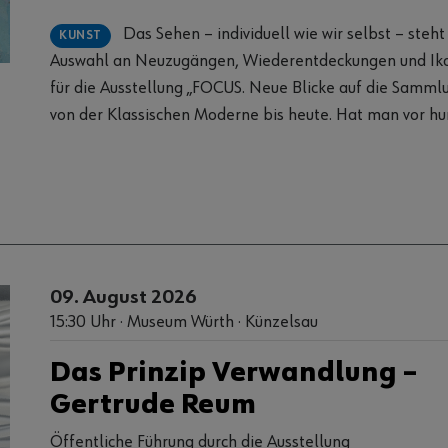
Werner
Das Sehen – individuell wie wir selbst – steht im Fokus unserer
KUNST
Auswahl an Neuzugängen, Wiederentdeckungen und I
für die Ausstellung „FOCUS. Neue Blicke auf die Sammlu
von der Klassischen Moderne bis heute. Hat man vor hu
auf die Welt geblickt? Schauen Männer anders als Frau
Künstler anders als Betrachtende? Entdecken Sie die 
einer öffentlichen Führung! Dauer: 60 Minuten Gerne können Sie Ihre Tickets
am Tag vor Ort erwerben. Bildnachweis: Piet Mondrian, Zeeuws Meisje, 1909
(Detail), Sammlung Würth, Inv. 8552; Foto: Volker Nau
09. August 2026
15:30 Uhr · Museum Würth · Künzelsau
Das Prinzip Verwandlung –
Gertrude Reum
Öffentliche Führung durch die Ausstellung