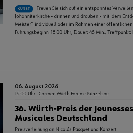
Freuen Sie sich auf ein entspanntes Verweilen in der
KUNST
Johanniterkirche - drinnen und draußen - mit: dem Entdecken der „Alten
Meister“: individuell oder im Rahmen einer öffentlichen
Führungsbeginn: 18.00 Uhr, Dauer: 45 Min., Treffpunkt:
Johanniterkirche, 6 Euro pro Person lockeren Beats des Schwäbisch Haller
Orte Kollektivs kühlen Drinks und leckerem Essen, die Sie in den Feierabend
begleiten Eintritt frei. Eine Anmeldung ist nicht notwendig. An nachstehenden
Donnerstagen von 17.00-20.00 Uhr: 23.07. | 30.07. | 06.08. I 13.08. Foto: Ufuk
Arslan
06. August 2026
19:00 Uhr · Carmen Würth Forum · Künzelsau
36. Würth-Preis der Jeunesse
Musicales Deutschland
Preisverleihung an Nicolás Pasquet und Konzert