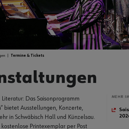
gen
Termine & Tickets
nstaltungen
MEHR IM
d Literatur: Das Saisonprogramm
h“ bietet Ausstellungen, Konzerte,
Sai
202
hr in Schwäbisch Hall und Künzelsau.
 kostenlose Printexemplar per Post