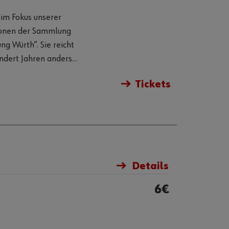
konen der Sammlung
ng Würth“. Sie reicht
ndert Jahren anders
en? Künstlerinnen und
Tickets
Ausstellung im Rahmen
mann
Details
6€