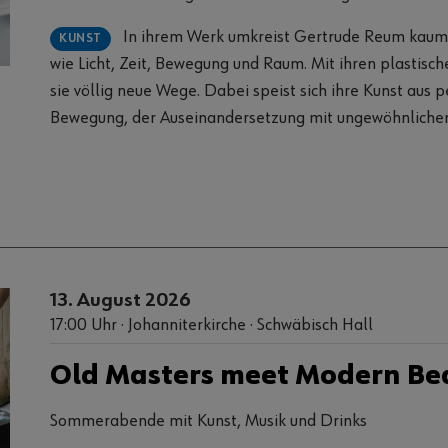
In ihrem Werk umkreist Gertrude Reum kaum fassbare Phänomene
KUNST
wie Licht, Zeit, Bewegung und Raum. Mit ihren plastisch
sie völlig neue Wege. Dabei speist sich ihre Kunst aus
Bewegung, der Auseinandersetzung mit ungewöhnlich
anspruchsvollem Material und einer offenen Wahrnehm
Anlässlich ihres 100. Geburtstags würdigt die Sammlung Würth Gertrude
Reum mit einer umfassenden Ausstellung im Museum Wü
zeigt Werke aus all ihren Schaffensphasen – lernen Sie 
einer öffentlichen Führung kennen! Dauer: 60 Minuten Gerne können Sie Ihre
Tickets am Tag vor Ort erwerben. Bildnachweis: Gertrude Reum,
13. August 2026
Verbindungen (Detail), um 1994, Sammlung Würth, Inv. 2
17:00 Uhr · Johanniterkirche · Schwäbisch Hall
Naumann, Schönaich
Old Masters meet Modern Be
Sommerabende mit Kunst, Musik und Drinks