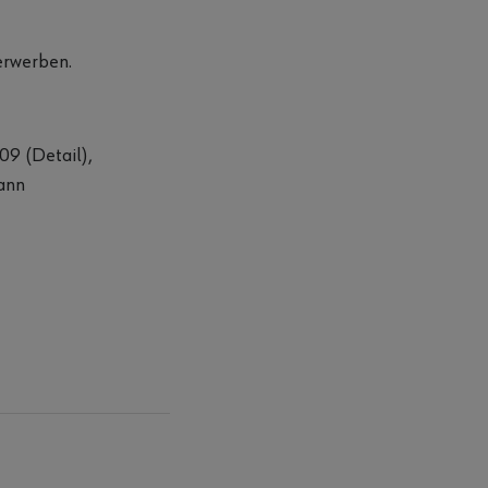
erwerben.
09 (Detail),
mann