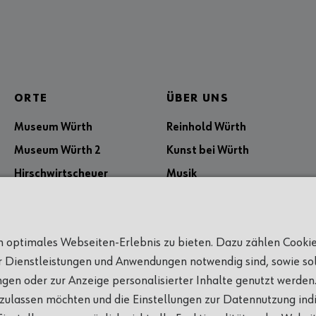
ORTE
ÜBER UNS
Museum Würth
Reinhold Würth
Museum Würth 2
Kunst bei Würth
Hirschwirtscheuer
Musik
Kulturhaus Würth
Literatur
Kunsthalle Würth
Und anderes
in optimales Webseiten-Erlebnis zu bieten. Dazu zählen Cookies
Johanniterkirche
Unternehmen Würth
er Dienstleistungen und Anwendungen notwendig sind, sowie sol
Kunstdependancen
Freunde der Museen
Würth x art peek
ungen oder zur Anzeige personalisierter Inhalte genutzt werden.
Carmen Würth Forum
zulassen möchten und die Einstellungen zur Datennutzung indi