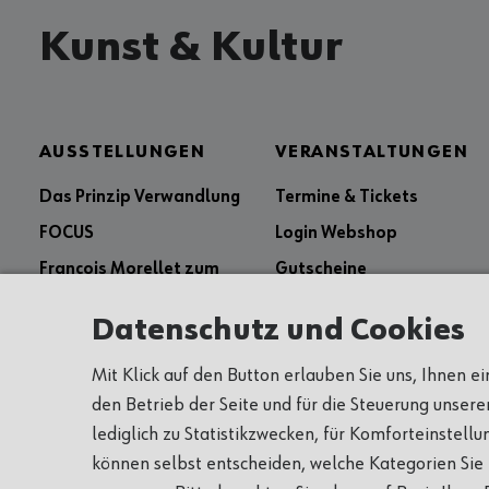
Kunst & Kultur
AUSSTELLUNGEN
VERANSTALTUNGEN
Das Prinzip Verwandlung
Termine & Tickets
FOCUS
Login Webshop
François Morellet zum
Gutscheine
100. Geburtstag
Stella Hamberg
Datenschutz und Cookies
Würth Skulpturengarten
Mit Klick auf den Button erlauben Sie uns, Ihnen e
Tierisch was los!
den Betrieb der Seite und für die Steuerung unser
Alte Meister in der
lediglich zu Statistikzwecken, für Komforteinstell
Sammlung Würth
können selbst entscheiden, welche Kategorien Sie 