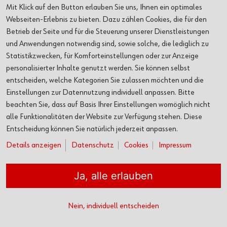
Mit Klick auf den Button erlauben Sie uns, Ihnen ein optimales
AUSSTELLUNGEN
Webseiten-Erlebnis zu bieten. Dazu zählen Cookies, die für den
Betrieb der Seite und für die Steuerung unserer Dienstleistungen
und Anwendungen notwendig sind, sowie solche, die lediglich zu
VERANSTALTUNGEN
Statistikzwecken, für Komforteinstellungen oder zur Anzeige
personalisierter Inhalte genutzt werden. Sie können selbst
ORTE
entscheiden, welche Kategorien Sie zulassen möchten und die
Einstellungen zur Datennutzung individuell anpassen. Bitte
ÜBER UNS
beachten Sie, dass auf Basis Ihrer Einstellungen womöglich nicht
alle Funktionalitäten der Website zur Verfügung stehen. Diese
Entscheidung können Sie natürlich jederzeit anpassen.
SERVICE
Details anzeigen
Datenschutz
Cookies
Impressum
Ja, alle erlauben
Kontakt
Datenschutz
Cookies
Impressum
AGB
Nein, individuell entscheiden
© Adolf Würth GmbH & Co. KG