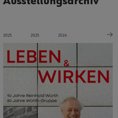
Ausstellungsarchiv
2025
2025
2024
2024
20