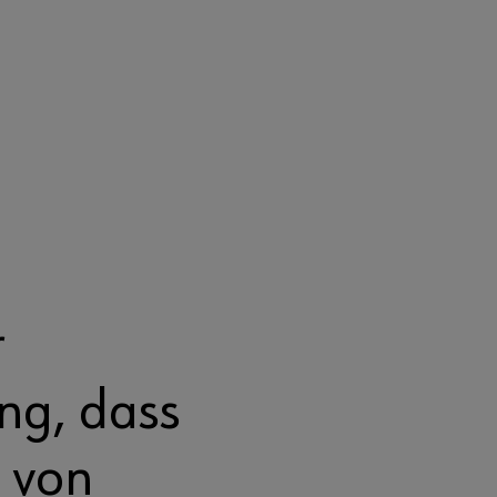
r
ng, dass
l von