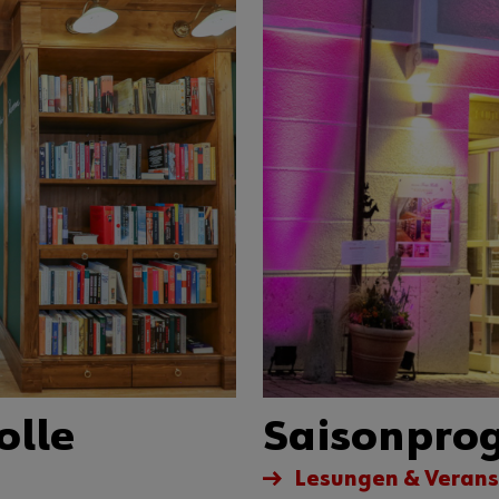
olle
Saisonpr
Lesungen & Verans