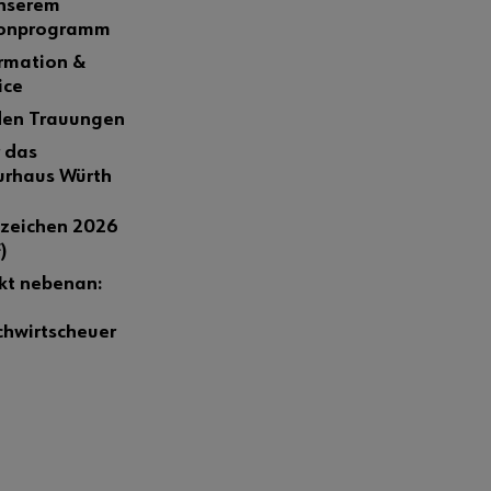
nserem
sonprogramm
rmation &
ice
den Trauungen
 das
urhaus Würth
zeichen 2026
)
kt nebenan:
chwirtscheuer