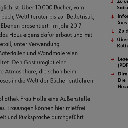
Zu u
glich ist. Über 10.000 Bücher, vom
Sai
uch, Weltliteratur bis zur Belletristik,
Info
Serv
Ebenen präsentiert. Im Jahr 2017
Zu 
das Haus eigens dafür erbaut und mit
Über
Detail, unter Verwendung
Kult
Materialien und Wandmalereien
Lese
altet. Den Gast umgibt eine
(PDF
e Atmosphäre, die schon beim
Dire
uses in die Welt der Bücher entführen
Die
Hirs
bliothek Frau Holle eine Außenstelle
s. Trauungen können hier mietfrei
eit und Rücksprache durchgeführt